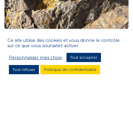
Nos nouvelles séries limitées
Ce site utilise des cookies et vous donne le contrôle
sur ce que vous souhaitez activer
Deux nouvelles boîtes collector Pâté Hénaff en édition
limitée Nous dévoilons en exclusivité deux éditions
...
Personnaliser mes choix
Tout accepter
Read more
Tout refuser
Politique de confidentialité