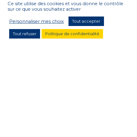
Ce site utilise des cookies et vous donne le contrôle
sur ce que vous souhaitez activer
Personnaliser mes choix
Tout accepter
Tout refuser
Politique de confidentialité
Les nouveautés à l'apéro débarquent !
Deux nouveaux tartinables végétaux pour l’apéritif
Avec ces deux nouveaux tartinables à base de