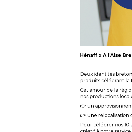
Hénaff x A l’Aise Bre
Deux identités breton
produits célébrant la
Cet amour de la région
nos productions locale
👉 un approvisionneme
👉 une relocalisation d
Pour célébrer nos 10 a
créatif à notre service