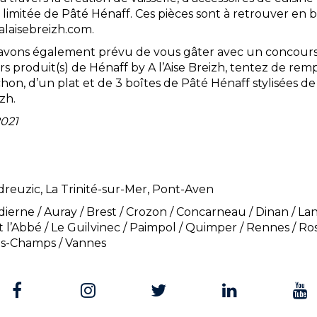
 limitée de Pâté Hénaff. Ces pièces sont à retrouver en 
alaisebreizh.com.
 avons également prévu de vous gâter avec un concours
s produit(s) de Hénaff by A l’Aise Breizh, tentez de rem
hon, d’un plat et de 3 boîtes de Pâté Hénaff stylisées d
zh.
2021
ldreuzic, La Trinité-sur-Mer, Pont-Aven
Audierne / Auray / Brest / Crozon / Concarneau / Dinan / La
t l’Abbé / Le Guilvinec / Paimpol / Quimper / Rennes / Ros
es-Champs / Vannes