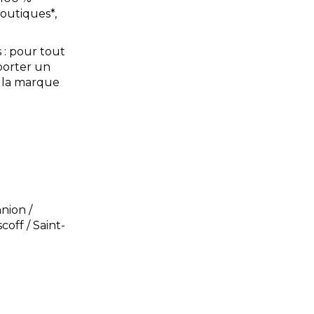
boutiques*,
 : pour tout
porter un
e la marque
nnion /
coff / Saint-