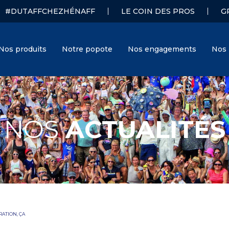
#DUTAFFCHEZHÉNAFF
LE COIN DES PROS
G
Nos produits
Notre popote
Nos engagements
Nos 
NOS
ACTUALITÉS
Hénaff
J. Hénaff
RATION, ÇA