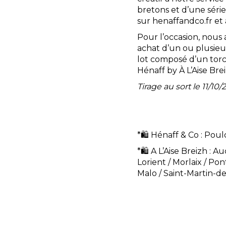
bretons et d’une série
sur henaffandco.fr et 
Pour l’occasion, nous
achat d’un ou plusieur
lot composé d’un torc
Hénaff by À L’Aise Brei
Tirage au sort le 11/10/
*🛍️ Hénaff & Co : Pou
*🛍️ A L’Aise Breizh : 
Lorient / Morlaix / Pon
Malo / Saint-Martin-d