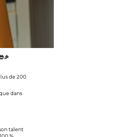
😎🎉
plus de 200
usque dans
son talent
e 100 %