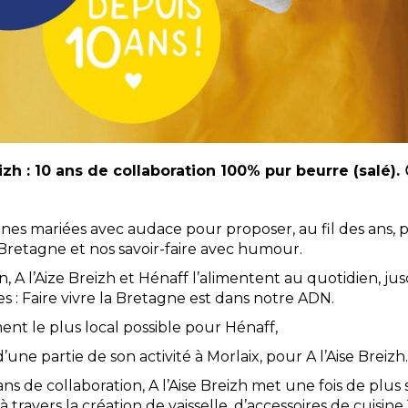
izh : 10 ans de collaboration 100% pur beurre (salé). 
nes mariées avec audace pour proposer, au fil des ans, 
 Bretagne et nos savoir-faire avec humour.
, A l’Aize Breizh et Hénaff l’alimentent au quotidien, j
s : Faire vivre la Bretagne est dans notre ADN.
nt le plus local possible pour Hénaff,
’une partie de son activité à Morlaix, pour A l’Aise Breizh.
ns de collaboration, A l’Aise Breizh met une fois de plus 
 à travers la création de vaisselle, d’accessoires de cuisin