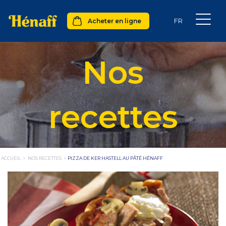
Acheter en ligne
Nos
recettes
ACCUEIL
>
NOS RECETTES
>
PIZZA DE KER HASTELL AU PÂTÉ HÉNAFF