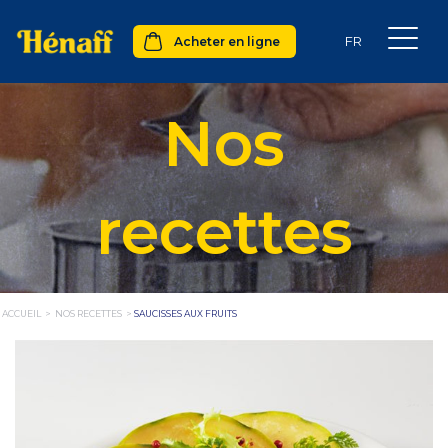
Acheter en ligne
Nos
recettes
ACCUEIL
>
NOS RECETTES
>
SAUCISSES AUX FRUITS