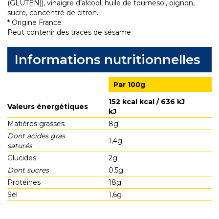
(GLUTEN)), vinaigre d’alcool, huile de tournesol, oignon,
sucre, concentré de citron.
* Origine France
Peut contenir des traces de sésame
Informations nutritionnelles
Par 100g
152 kcal kcal / 636 kJ
Valeurs énergétiques
kJ
Matières grasses
8g
Dont acides gras
1,4g
saturés
Glucides
2g
Dont sucres
0,5g
Protéines
18g
Sel
1,6g