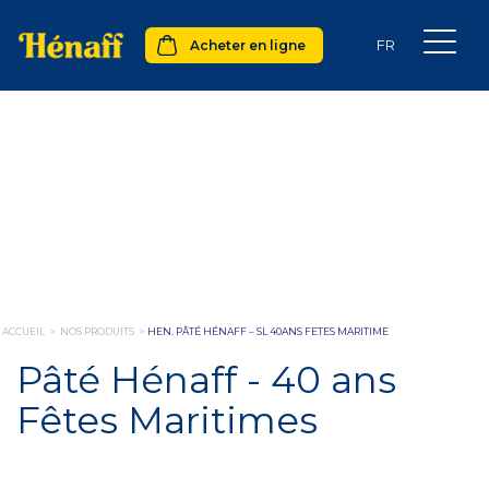
Acheter en ligne
ACCUEIL
>
NOS PRODUITS
>
HEN. PÂTÉ HÉNAFF – SL 40ANS FETES MARITIME
Pâté Hénaff - 40 ans
Fêtes Maritimes