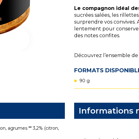
Le compagnon idéal des 
sucrées salées, les rillet
surprendre vos convives. Ai
lentement pour conserver 
des notes confites.
Découvrez l’ensemble de
FORMATS DISPONIBL
90 g
Informations n
on, agrumes ** 3,2% (citron,