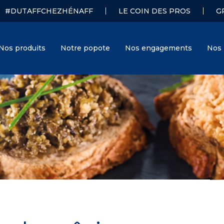
#DUTAFFCHEZHÉNAFF
LE COIN DES PROS
G
Nos produits
Notre popote
Nos engagements
Nos 
Hénaff
J. Hénaff