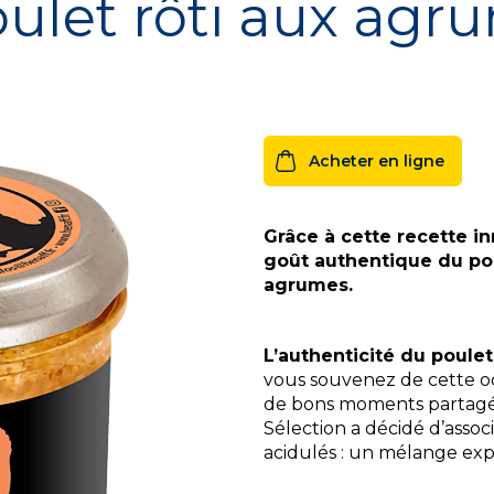
poulet rôti aux agr
Hénaff Sélection
Bio
Acheter en ligne
Grâce à cette recette i
goût authentique du poul
agrumes.
L’authenticité du poulet
vous souvenez de cette o
de bons moments partagés 
Sélection a décidé d’associ
acidulés : un mélange exp