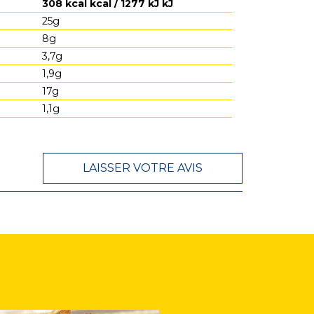
308 kcal kcal / 1277 kJ kJ
25g
8g
3,7g
1,9g
17g
1,1g
LAISSER VOTRE AVIS