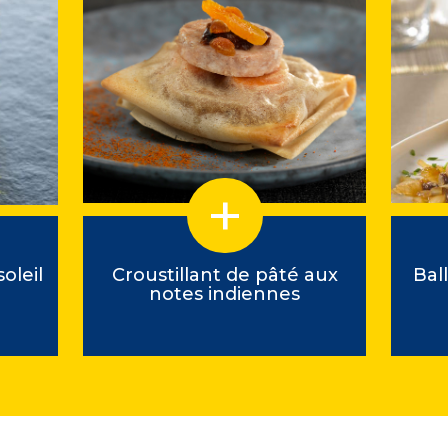
oleil
Croustillant de pâté aux
Bal
notes indiennes