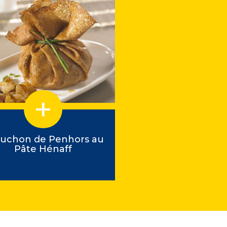
luchon de Penhors au
Verrines aux fruits 
Pâte Hénaff