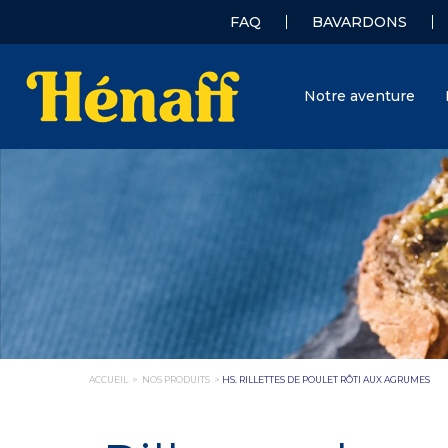
FAQ
BAVARDONS
Notre aventure
ACCUEIL
>
NOS PRODUITS
>
HS. RILLETTES DE POULET RÔTI AUX AGRUMES