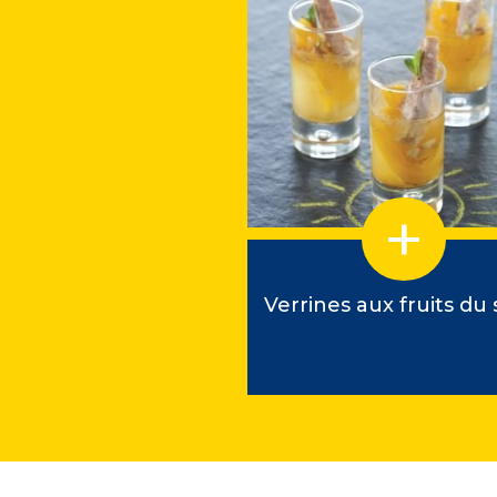
hon de Penhors au
Verrines aux fruits du s
Pâte Hénaff