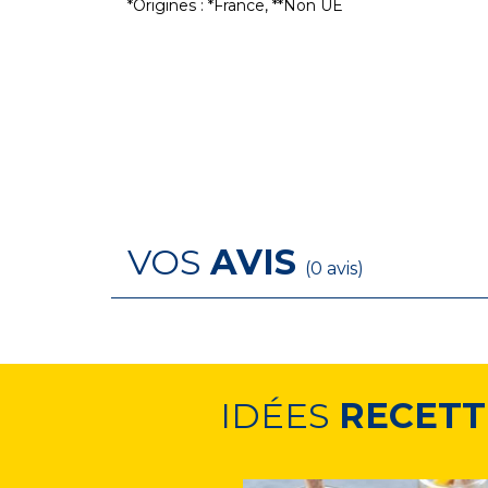
*Origines : *France, **Non UE
VOS
AVIS
(0 avis)
IDÉES
RECETT