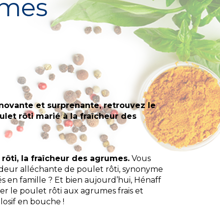
umes
nnovante et surprenante, retrouvez le
et rôti marié à la fraîcheur des
 rôti, la fraîcheur des agrumes.
Vous
deur alléchante de poulet rôti, synonyme
en famille ? Et bien aujourd’hui, Hénaff
er le poulet rôti aux agrumes frais et
losif en bouche !