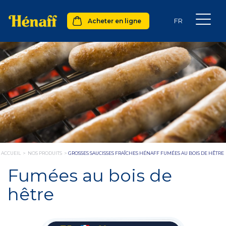
Acheter en ligne
ACCUEIL
>
NOS PRODUITS
>
GROSSES SAUCISSES FRAÎCHES HÉNAFF FUMÉES AU BOIS DE HÊTRE
Fumées au bois de
hêtre