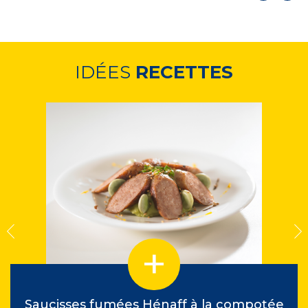
IDÉES
RECETTES
Saucisses fumées Hénaff à la compotée