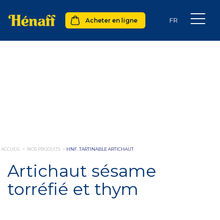
Acheter en ligne
ACCUEIL
>
NOS PRODUITS
>
HNF. TARTINABLE ARTICHAUT
Artichaut sésame
torréfié et thym