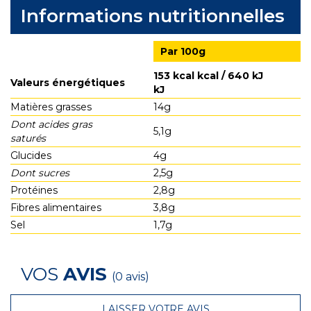
Informations nutritionnelles
Par 100g
153 kcal kcal / 640 kJ
Valeurs énergétiques
kJ
Matières grasses
14g
Dont acides gras
5,1g
saturés
Glucides
4g
Dont sucres
2,5g
Protéines
2,8g
Fibres alimentaires
3,8g
Sel
1,7g
VOS
AVIS
(0 avis)
LAISSER VOTRE AVIS