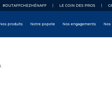
#DUTAFFCHEZHÉNAFF
LE COIN DES PROS
G
Nos produits
Notre popote
Nos engagements
Nos 
.
Hénaff
J. Hénaff