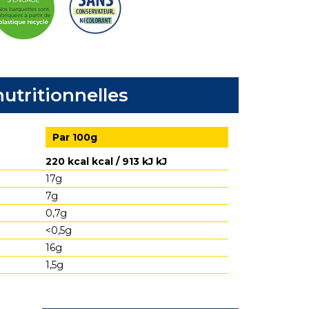
utritionnelles
Par 100g
220 kcal kcal / 913 kJ kJ
17g
7g
0,7g
<0,5g
16g
1,5g