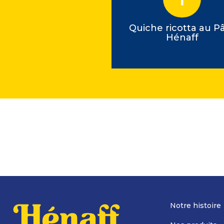
ger au Pâté Hénaff
Quiche ricotta au P
Hénaff
Notre histoire