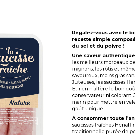
Hénaff Sélection
Bio
Régalez-vous avec le bo
recette simple composé
du sel et du poivre !
Une saveur authentique
les meilleurs morceaux de 
mignons, les rôtis et même
savoureux, moins gras sans
Juteuses, les saucisses Hé
Et rien n’altère le bon go
conservateur ni colorant. J
marin pour mettre en valeu
goût unique.
A consommer toute l’an
saucisses fraîches Hénaff n
traditionnelle purée de p