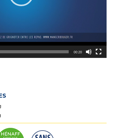
00:20
ES
g
g