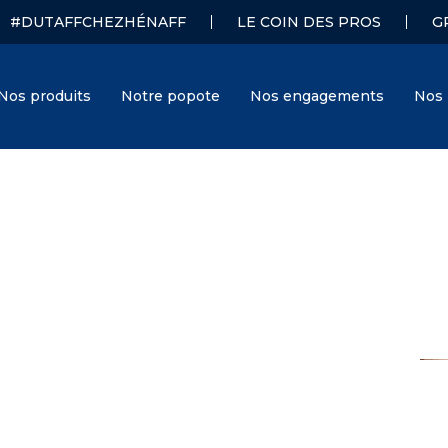
#DUTAFFCHEZHÉNAFF
LE COIN DES PROS
G
Nos produits
Notre popote
Nos engagements
Nos 
Hénaff
J. Hénaff