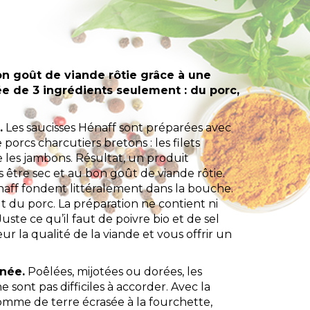
n goût de viande rôtie grâce à une
e de 3 ingrédients seulement : du porc,
.
Les saucisses Hénaff sont préparées avec
porcs charcutiers bretons : les filets
 les jambons. Résultat, un produit
 être sec et au bon goût de viande rôtie.
naff fondent littéralement dans la bouche.
ût du porc. La préparation ne contient ni
uste ce qu’il faut de poivre bio et de sel
r la qualité de la viande et vous offrir un
née.
Poêlées, mijotées ou dorées, les
e sont pas difficiles à accorder. Avec la
omme de terre écrasée à la fourchette,