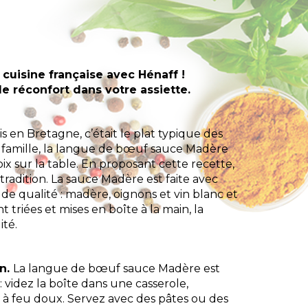
cuisine française avec Hénaff !
 réconfort dans votre assiette.
s en Bretagne, c’était le plat typique des
e famille, la langue de bœuf sauce Madère
x sur la table. En proposant cette recette,
 tradition. La sauce Madère est faite avec
 de qualité : madère, oignons et vin blanc et
 triées et mises en boîte à la main, la
ité.
on.
La langue de bœuf sauce Madère est
 videz la boîte dans une casserole,
r à feu doux. Servez avec des pâtes ou des