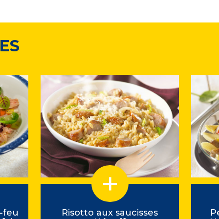
ES
-feu
Risotto aux saucisses
P