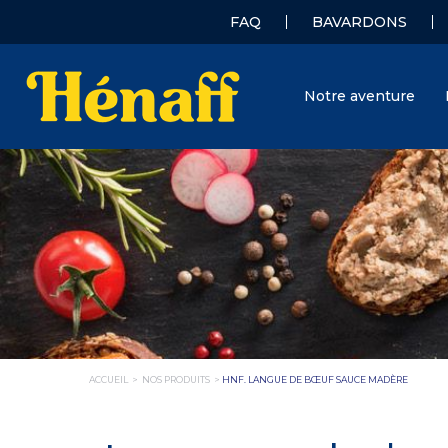
FAQ
BAVARDONS
Notre aventure
ACCUEIL
>
NOS PRODUITS
>
HNF. LANGUE DE BŒUF SAUCE MADÈRE