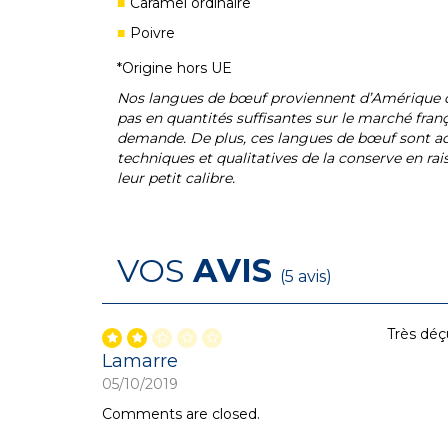
Caramel ordinaire
Poivre
*Origine hors UE
Nos langues de bœuf proviennent d’Amérique du
pas en quantités suffisantes sur le marché fran
demande. De plus, ces langues de bœuf sont ad
techniques et qualitatives de la conserve en rai
leur petit calibre.
VOS
AVIS
(5 avis)
avons
Très déç
 cheptels
Lamarre
s et on
05/10/2019
ration ou
es
Comments are closed.
se. De