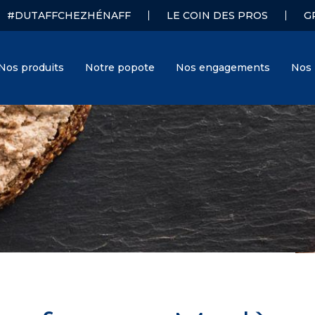
#DUTAFFCHEZHÉNAFF
LE COIN DES PROS
G
Nos produits
Notre popote
Nos engagements
Nos 
Hénaff
J. Hénaff