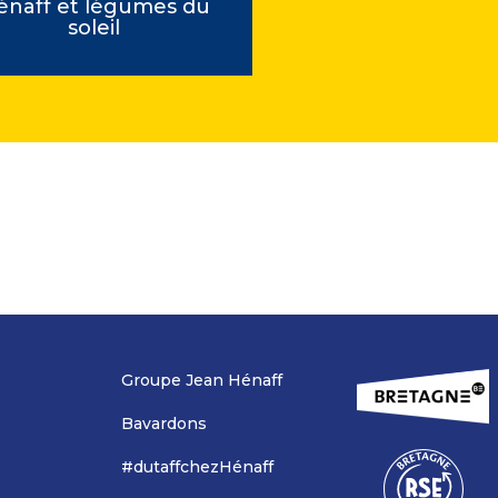
énaff et légumes du
en gelée, copeaux 
soleil
gras & pain to
Groupe Jean Hénaff
Bavardons
#dutaffchezHénaff