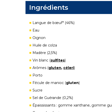
Ingrédients
Langue de bœuf* (46%)
Eau
Oignon
Huile de colza
Madère (2,5%)
Vin blanc (
sulfites
)
Arômes (
gluten
,
céleri
)
Porto
Fécule de manioc (
gluten
)
Sucre
Sel de Guérande (0,2%)
Épaississants : gomme xanthane, gomme gu