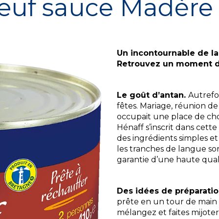
œuf sauce Madère
Hénaff Sélection
Bio
Un incontournable de la 
Retrouvez un moment de
Le goût d’antan.
Autrefoi
fêtes. Mariage, réunion d
occupait une place de choi
Hénaff s’inscrit dans cette
des ingrédients simples et
les tranches de langue sont
garantie d’une haute qual
Des idées de préparati
prête en un tour de main :
mélangez et faites mijote