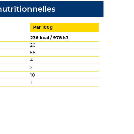
utritionnelles
Par 100g
236 kcal / 978 kJ
20
5.5
4
2
10
1