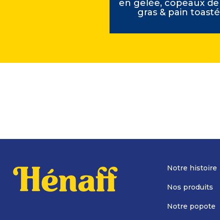
ff et légumes du
en gelée, copeaux de 
soleil
gras & pain toast
Notre histoire
Nos produits
Notre popote