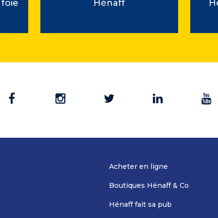
foie
Hénaff
H
é
Acheter en ligne
Boutiques Hénaff & Co
Hénaff fait sa pub